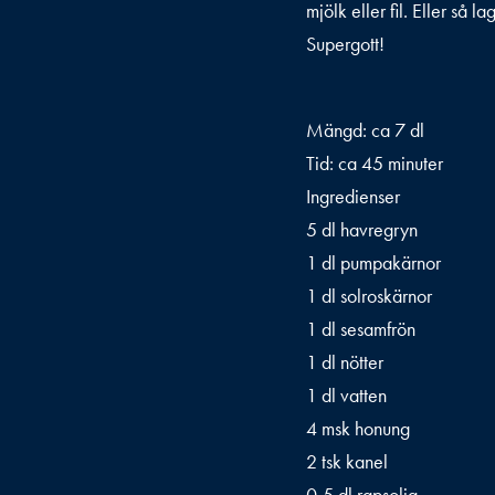
mjölk eller fil. Eller så 
Supergott!
Mängd: ca 7 dl
Tid: ca 45 minuter
Ingredienser
5 dl havregryn
1 dl pumpakärnor
1 dl solroskärnor
1 dl sesamfrön
1 dl nötter
1 dl vatten
4 msk honung
2 tsk kanel
0,5 dl rapsolja