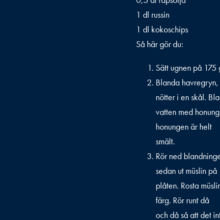
1 dl russin
1 dl kokoschips
Så här gör du:
Sätt ugnen på 175 
Blanda havregryn,
nötter i en skål. Bl
vatten med honung, 
honungen är helt
smält.
Rör ned blandninge
sedan ut müslin på
plåten. Rosta müslin
färg. Rör runt då
och då så att det in