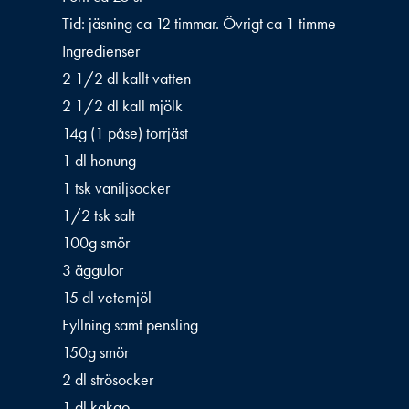
Tid: jäsning ca 12 timmar. Övrigt ca 1 timme
Ingredienser
2 1/2 dl kallt vatten
2 1/2 dl kall mjölk
14g (1 påse) torrjäst
1 dl honung
1 tsk vaniljsocker
1/2 tsk salt
100g smör
3 äggulor
15 dl vetemjöl
Fyllning samt pensling
150g smör
2 dl strösocker
1 dl kakao