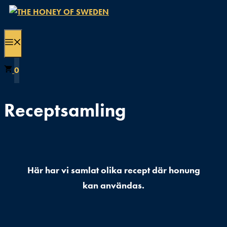
Skip
to
content
MENU
0
Receptsamling
Här har vi samlat olika recept där honung
kan användas.