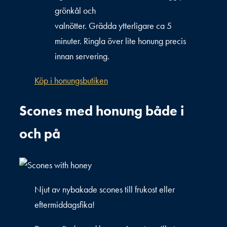
grönkål och
valnötter. Grädda ytterligare ca 5
minuter. Ringla över lite honung precis
innan servering.
Köp i honungsbutiken
Scones med honung både i
och på
Njut av nybakade scones till frukost eller
eftermiddagsfika!