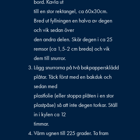
bord. Kavla ut
till en stor rektangel, ca 60x30cm.
Bred ut fyllningen en halva av degen
och vik sedan över
den andra delen. Skär degen i ca 25
remsor (ca 1,5-2 cm breda) och vik
dem till snurror.
Lägg snurrorna på två bakpappersklädd
plåtar. Täck först med en bakduk och
sedan med
plastfolie (eller stoppa plåten i en stor
plastpåse) så att inte degen torkar. Ställ
in i kylen ca 12
timmar.
Värm ugnen till 225 grader. Ta fram