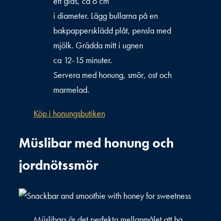
ett glas, ca 6 cm
i diameter. Lägg bullarna på en
bakpappersklädd plåt, pensla med
mjölk. Grädda mitt i ugnen
ca 12-15 minuter.
Servera med honung, smör, ost och
marmelad.
Köp i honungsbutiken
Müslibar med honung och
jordnötssmör
Müslibars är det perfekta mellanmålet att ha