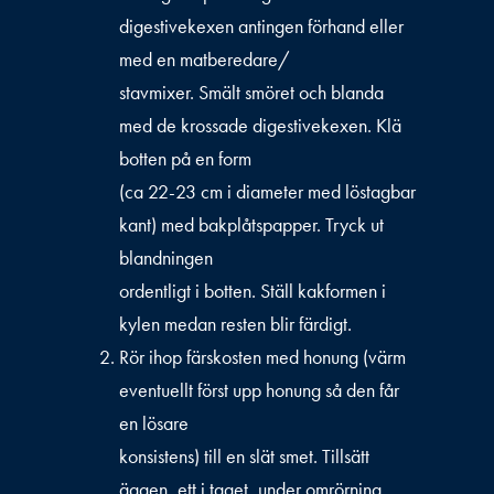
digestivekexen antingen förhand eller
med en matberedare/
stavmixer. Smält smöret och blanda
med de krossade digestivekexen. Klä
botten på en form
(ca 22-23 cm i diameter med löstagbar
kant) med bakplåtspapper. Tryck ut
blandningen
ordentligt i botten. Ställ kakformen i
kylen medan resten blir färdigt.
Rör ihop färskosten med honung (värm
eventuellt först upp honung så den får
en lösare
konsistens) till en slät smet. Tillsätt
äggen, ett i taget, under omrörning.