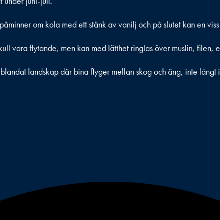
under juni-juli.
åminner om kola med ett stänk av vanilj och på slutet kan en viss
kull vara flytande, men kan med lätthet ringlas över muslin, filen,
blandat landskap där bina flyger mellan skog och äng, inte långt 