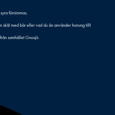
 syra förnimmas.
 en skål med bär eller vad du än använder honung till!
ifrån samhället Gnosjö.