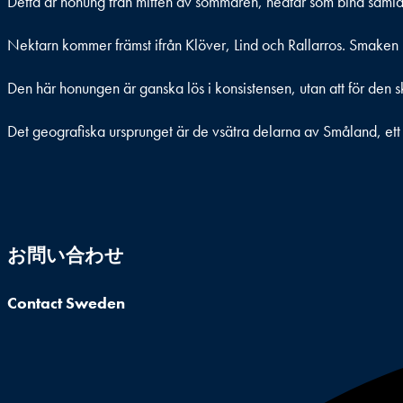
Detta är honung från mitten av sommaren, nedtar som bina samlat 
Nektarn kommer främst ifrån Klöver, Lind och Rallarros. Smaken p
Den här honungen är ganska lös i konsistensen, utan att för den s
Det geografiska ursprunget är de vsätra delarna av Småland, ett 
お問い合わせ
Contact Sweden