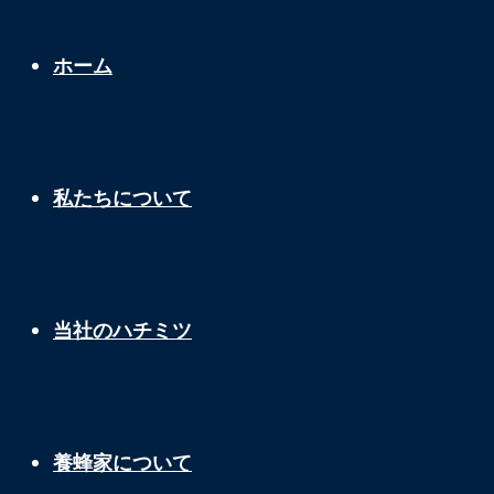
ュ
ニ
ホーム
ー
ュ
私たちについて
ー
当社のハチミツ
養蜂家について