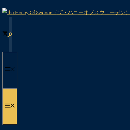
コ
ン
テ
ン
0
ツ
へ
ス
キ
メ
ッ
プ
ニ
メ