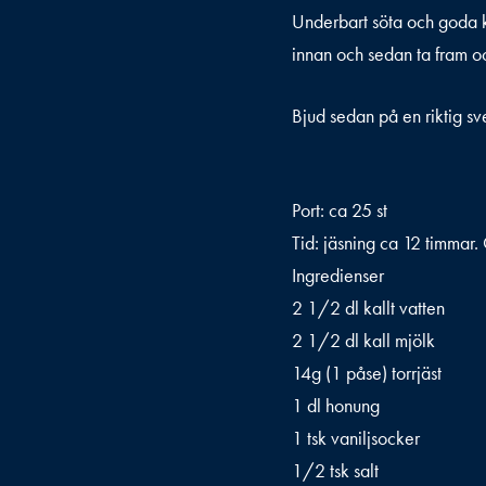
Underbart söta och goda ka
innan och sedan ta fram o
Bjud sedan på en riktig sv
Port: ca 25 st
Tid: jäsning ca 12 timmar.
Ingredienser
2 1/2 dl kallt vatten
2 1/2 dl kall mjölk
14g (1 påse) torrjäst
1 dl honung
1 tsk vaniljsocker
1/2 tsk salt