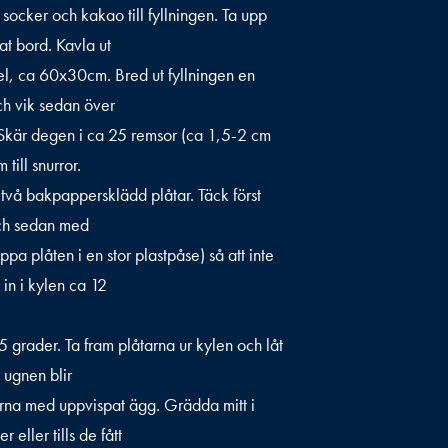
ocker och kakao till fyllningen. Ta upp
at bord. Kavla ut
ngel, ca 60x30cm. Bred ut fyllningen en
h vik sedan över
Skär degen i ca 25 remsor (ca 1,5-2 cm
till snurror.
två bakpappersklädd plåtar. Täck först
ch sedan med
oppa plåten i en stor plastpåse) så att inte
 in i kylen ca 12
5 grader. Ta fram plåtarna ur kylen och låt
ugnen blir
arna med uppvispat ägg. Grädda mitt i
 eller tills de fått