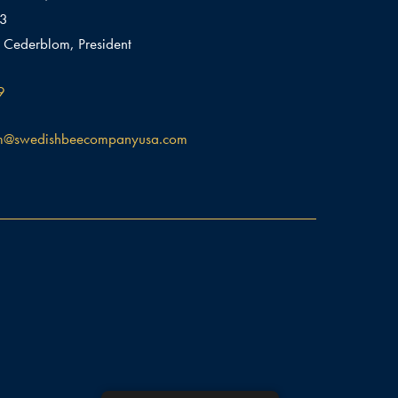
03
 Cederblom, President
9
m@swedishbeecompanyusa.com