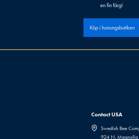
en fin färg!
Köp i honungsbutiken
Contact USA
Swedish Bee Com
924 N. Magnolia 