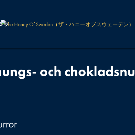
ミツ
ungs- och chokladsnu
rror