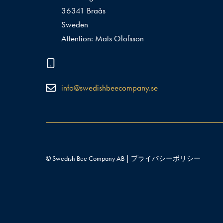
36341 Braås
Sweden
Attention: Mats Olofsson
info@swedishbeecompany.se
© Swedish Bee Company AB |
プライバシーポリシー