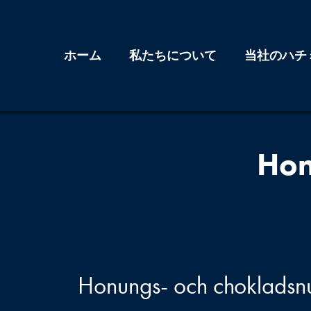
コ
ン
テ
ホーム
私たちについて
当社のハチ
ン
ツ
へ
ス
Hon
キ
ッ
プ
Honungs- och chokladsnu