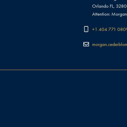
Orlando FL, 328
Attention: Morgan
+1 404 771 080
morgan.cederblo