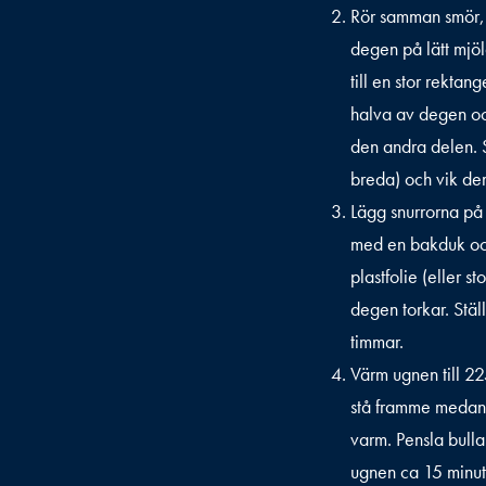
Rör samman smör, s
degen på lätt mjöl
till en stor rekta
halva av degen oc
den andra delen. 
breda) och vik dem 
Lägg snurrorna på 
med en bakduk o
plastfolie (eller st
degen torkar. Ställ
timmar.
Värm ugnen till 22
stå framme medan 
varm. Pensla bull
ugnen ca 15 minuter