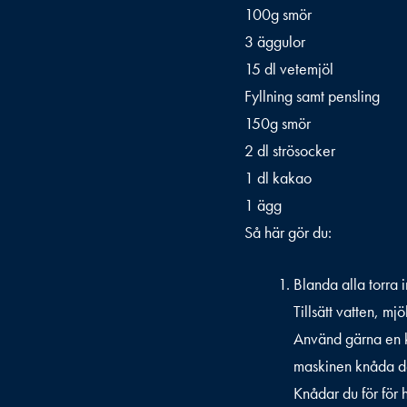
100g smör
3 äggulor
15 dl vetemjöl
Fyllning samt pensling
150g smör
2 dl strösocker
1 dl kakao
1 ägg
Så här gör du:
Blanda alla torra i
Tillsätt vatten, mj
Använd gärna en k
maskinen knåda d
Knådar du för för 