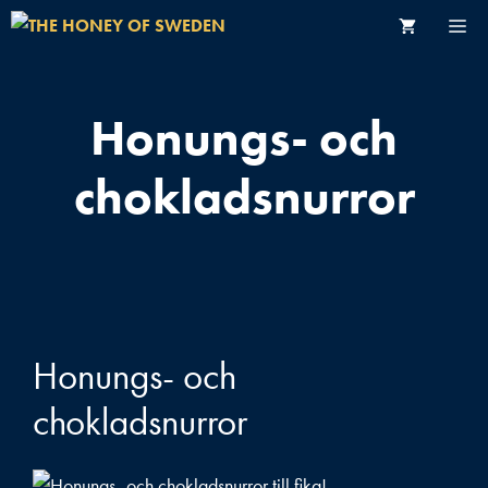
Skip
M
to
content
HOME
Honungs- och
SHOP
chokladsnurror
ABOUT US
HONEY FACTS
BEEKEEPERS
CONTACT
Honungs- och
chokladsnurror