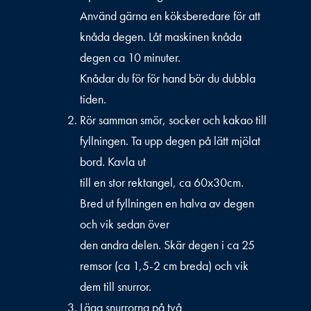
Använd gärna en köksberedare för att
knåda degen. Låt maskinen knåda
degen ca 10 minuter.
Knådar du för för hand bör du dubbla
tiden.
Rör samman smör, socker och kakao till
fyllningen. Ta upp degen på lätt mjölat
bord. Kavla ut
till en stor rektangel, ca 60x30cm.
Bred ut fyllningen en halva av degen
och vik sedan över
den andra delen. Skär degen i ca 25
remsor (ca 1,5-2 cm breda) och vik
dem till snurror.
Lägg snurrorna på två