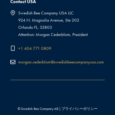
Contact USA
Swedish Bee Company USA LLC
924 N. Magnolia Avenue, Ste 202
Orlando FL, 32803
Attention: Morgan Cederblom, President
+1 404 771 0809
morgan.cederblom@swedishbeecompanyusa.com
© Swedish Bee Company AB |
プライバシーポリシー