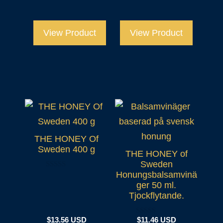
u
5
t
o
f
View Product
5
View Product
THE HONEY Of
Sweden 400 g
THE HONEY of
Sweden
Honungsbalsamvinä
0
o
ger 50 ml.
u
Tjockflytande.
t
o
f
5
$
13.56 USD
$
11.46 USD
0