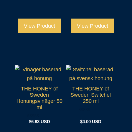
o
u
t
o
f
View Product
View Product
5
THE HONEY of
THE HONEY of
Sweden
Sweden Switchel
Honungsvinäger 50
250 ml
ml
0
o
$
6.83 USD
$
4.00 USD
0
u
o
t
u