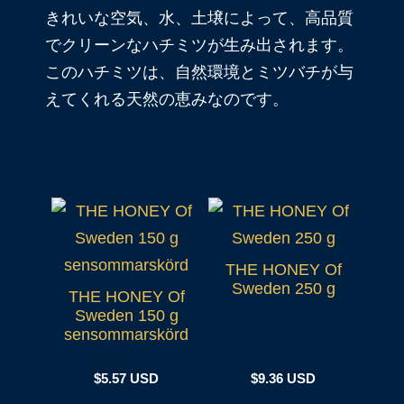
きれいな空気、水、土壌によって、高品質
でクリーンなハチミツが生み出されます。
このハチミツは、自然環境とミツバチが与
えてくれる天然の恵みなのです。
THE HONEY Of
Sweden 250 g
THE HONEY Of
Sweden 150 g
sensommarskörd
0
o
u
t
$
5.57 USD
$
9.36 USD
0
o
o
f