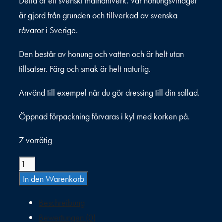
Detta är ett svenskt mathantverk. Vår honungsvinäger
är gjord från grunden och tillverkad av svenska
råvaror i Sverige.
Den består av honung och vatten och är helt utan
tillsatser. Färg och smak är helt naturlig.
Använd till exempel när du gör dressing till din sallad.
Öppnad förpackning förvaras i kyl med korken på.
7 vorrätig
THE
HONEY
In den Warenkorb
of
Beschreibung
Sweden
Bewertungen (0)