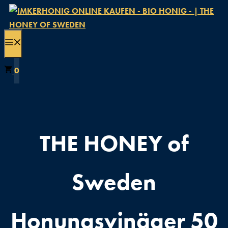
Zum
Inhalt
springen
MENÜ
0
THE HONEY of
Sweden
Honungsvinäger 50