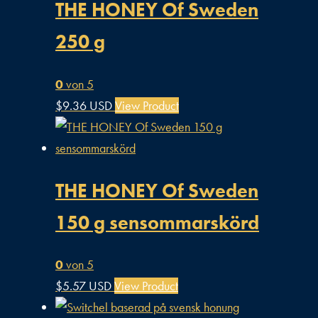
THE HONEY Of Sweden
250 g
0
von 5
$
9.36 USD
View Product
THE HONEY Of Sweden
150 g sensommarskörd
0
von 5
$
5.57 USD
View Product