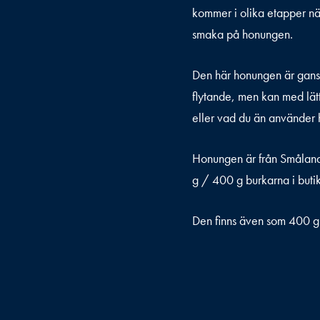
kommer i olika etapper när
smaka på honungen.
Den här honungen är ganska
flytande, men kan med lätt
eller vad du än använder h
Honungen är från Småland
g / 400 g burkarna i buti
Den finns även som 400 g