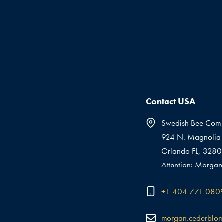
Contact USA
Swedish Bee Com
924 N. Magnolia 
Orlando FL, 328
Attention: Morgan
+1 404 771 080
morgan.cederblo