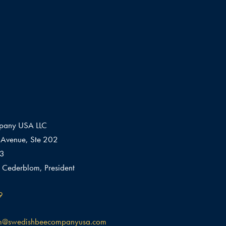
pany USA LLC
Avenue, Ste 202
03
 Cederblom, President
9
m@swedishbeecompanyusa.com