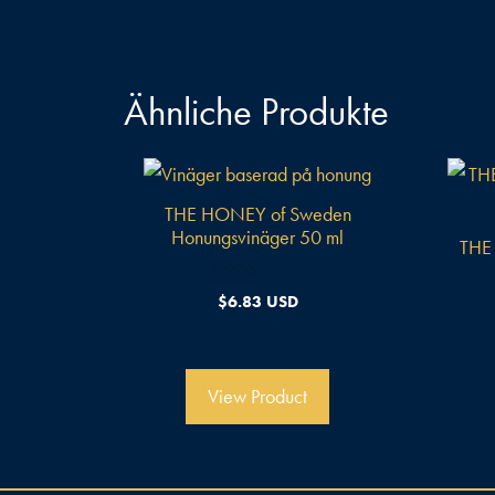
Ähnliche Produkte
THE HONEY of Sweden
Honungsvinäger 50 ml
THE
0
$
6.83 USD
v
o
n
5
View Product