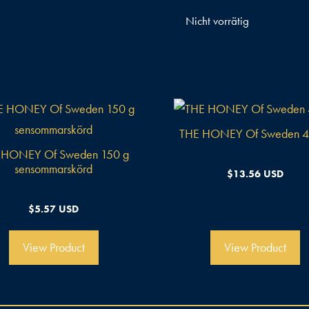
Nicht vorrätig
THE HONEY Of Sweden 4
 HONEY Of Sweden 150 g
sensommarskörd
0
$
13.56 USD
v
o
n
0
$
5.57 USD
5
v
o
n
5
View Product
View Product