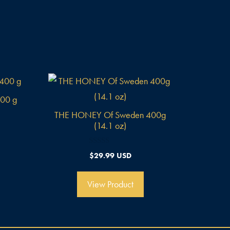
00 g
THE HONEY Of Sweden 400g
(14.1 oz)
0
$
29.99 USD
v
o
n
5
View Product