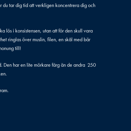
 du tar dig tid att verkligen koncentrera dig och
 lös i konsistensen, utan att för den skull vara
het ringlas över muslin, filen, en skål med bär
onung till!
. Den har en lite mörkare färg än de andra 250
ken.
ram.