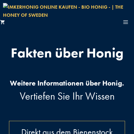
Zum
Inhalt
springen
M
HOME
Fakten über Honig
ÜBER UNS
FAKTEN ÜBER HONIG
Weitere Informationen über Honig.
IMKER
Vertiefen Sie Ihr Wissen
KONTAKT
Direkt aus dem Bienenstock