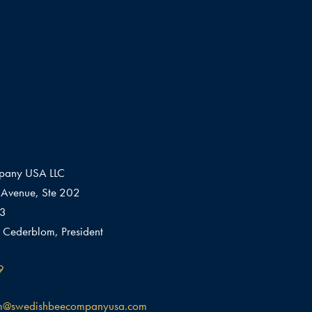
pany USA LLC
Avenue, Ste 202
03
 Cederblom, President
9
m@swedishbeecompanyusa.com