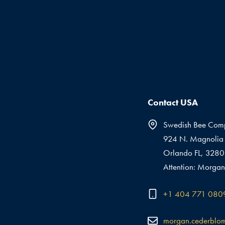
Contact USA
Swedish Bee Com
924 N. Magnolia 
Orlando FL, 328
Attention: Morgan
+1 404 771 080
morgan.cederblo