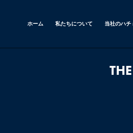
コ
ン
テ
ホーム
私たちについて
当社のハチ
ン
ツ
へ
ス
THE
キ
ッ
プ