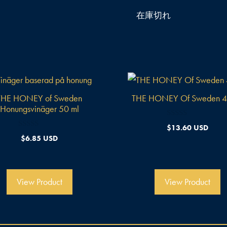
在庫切れ
THE HONEY of Sweden
THE HONEY Of Sweden 4
Honungsvinäger 50 ml
0
$
13.60 USD
o
0
$
6.85 USD
u
o
t
u
o
t
f
o
5
f
5
View Product
View Product