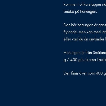
kommer i olika etapper när
smaka på honungen.
Den här honungen är ganska
flytande, men kan med lätt
eller vad du än använder h
Honungen är från Småland
g / 400 g burkarna i buti
Den finns även som 400 g