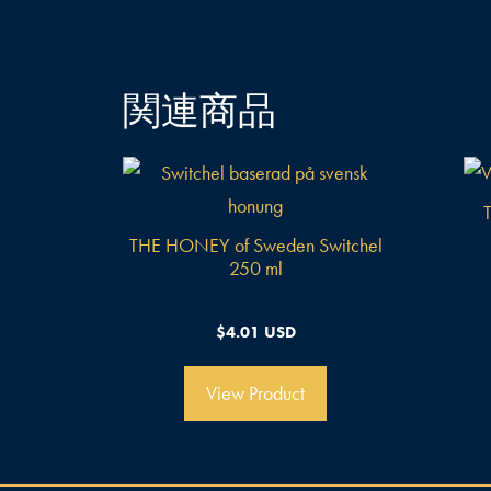
関連商品
THE HONEY of Sweden Switchel
250 ml
0
$
4.01 USD
o
u
t
o
View Product
f
5