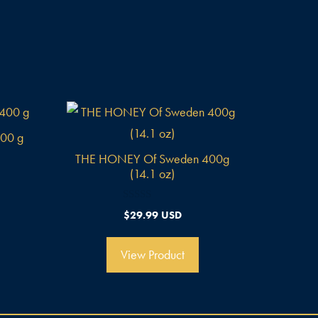
00 g
THE HONEY Of Sweden 400g
(14.1 oz)
0
$
29.99 USD
o
u
t
o
View Product
f
5