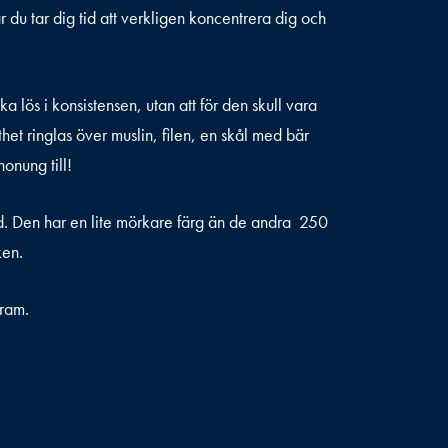
 du tar dig tid att verkligen koncentrera dig och
 lös i konsistensen, utan att för den skull vara
het ringlas över muslin, filen, en skål med bär
onung till!
. Den har en lite mörkare färg än de andra 250
ken.
ram.